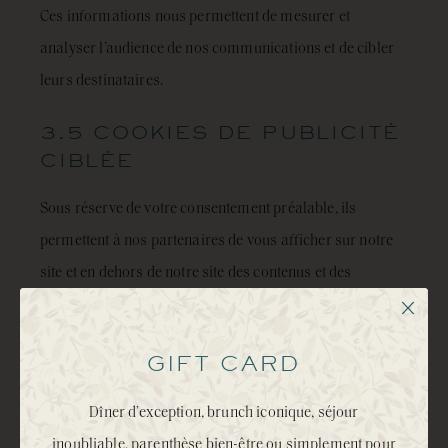
Ces informations nous permettent de mesurer et
analyser l’audience de nos communications et de cibler
leurs destinataires.
3.5 COOKIES DE PUBLICITÉ
CIBLÉE
Sous réserve de votre consentement préalable, ils
permettent à nos partenaires de vous afficher sur notre
site et en dehors de notre site des contenus et des
publicités personnalisés selon vos centres d’intérêts.
GIFT CARD
4. COOKIES DÉPOSÉS
Dîner d’exception, brunch iconique, séjour
PAR OU VIA NOTRE SITE
inoubliable, parenthèse bien-être ou simplement pour