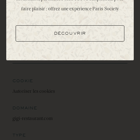
Les cookies déposés par ou via notre Site, ainsi que les
faire plaisir : offrez une expérience Paris Society
cookies déposés via ou par l’ensemble des sites internet
édités par Paris Society sont détaillés dans le tableau
DÉCOUVRIR
accessible ci-après :
donnees.privees@paris-society.com
COOKIE
Autoriser les cookies
DOMAINE
gigi-restaurant.com
TYPE