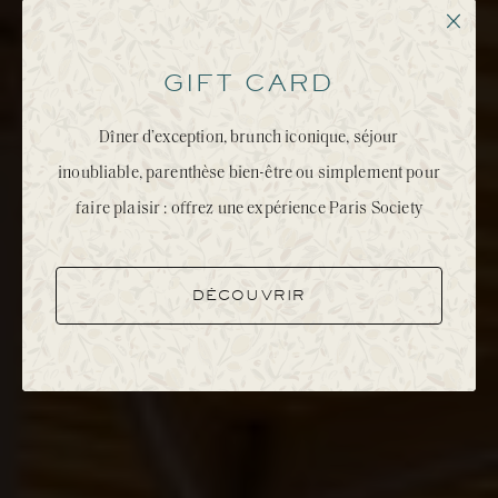
GIFT CARD
Dîner d’exception, brunch iconique, séjour
GIGI RIGOLATTO
inoubliable, parenthèse bien-être ou simplement pour
PARIS
faire plaisir : offrez une expérience Paris Society
DÉCOUVRIR